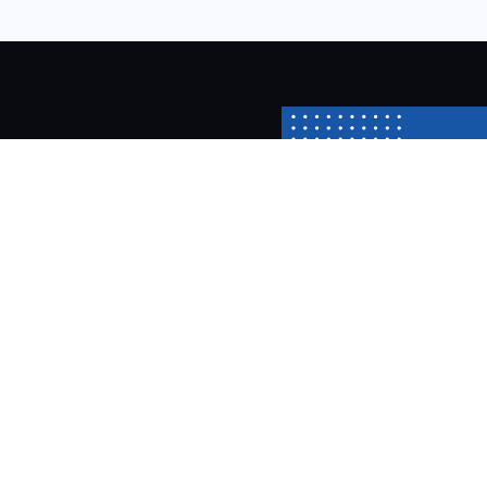
آنباکسینگ و آمو
ترزور وان
در این ویدئو کیف پول ترزور وان را
فعال‌سازی، اتصال به اپلیکیشن و نکا
ترزور وان آشنا شوید، این ویدئو را ح