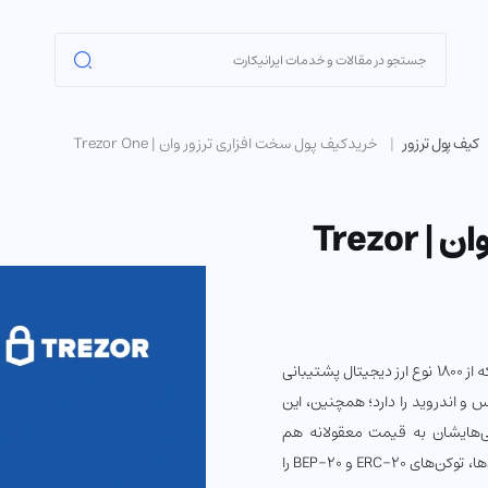
کیف پول ترزور
خریدکیف پول سخت افزاری ترزور وان | Trezor One
خرید کیف پول سخت افزاری ترزور وان | Trezor
کیف پول ترزور وان، اولین نسل از کیف‌پول‌های سخت‌افزاری در جهان است که از 1800 نوع ارز دیجیتال پشتیبانی
 و اندروید را دارد؛ همچنین، این
یی‌هایشان به قیمت معقولانه هم
با خرید کیف پول ترزور وان می‌توانید، بیت‌کوین، آلت‌کوین‌ها، توکن‌های ERC-20 و BEP-20 را