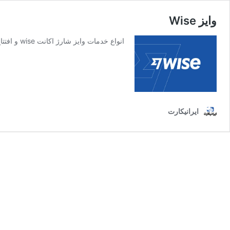
وایز Wise
انواع خدمات وایز شارژ اکانت wise و افتتاح حساب آن از طریق ایرانیکارت اگر به دنبال راحت‌ترین روش‌ها برای پرداخت‌های بین‌المللی خود هستید ویدئوی معرفی ایرانیکارت
ایرانیکارت