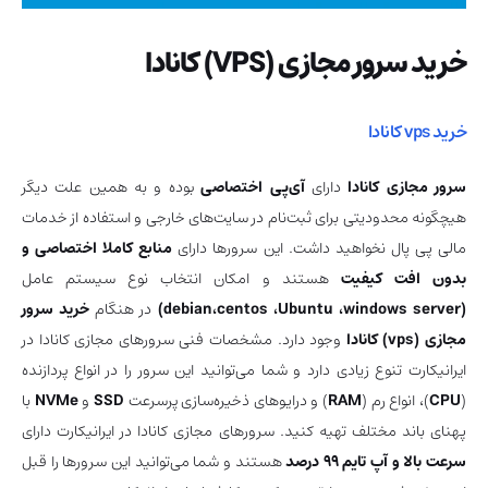
خرید سرور مجازی (VPS) کانادا
خرید vps کانادا
سرور مجازی کانادا
دارای
آی‌پی اختصاصی
بوده و به همین علت دیگر
هیچگونه محدودیتی برای ثبت‌نام در سایت‌های خارجی و استفاده از خدمات
مالی پی پال نخواهید داشت. این سرورها دارای
منابع کاملا اختصاصی و
بدون افت کیفیت
هستند و امکان انتخاب نوع سیستم عامل
(debian،centos ،Ubuntu ،windows server)
در هنگام
خرید سرور
مجازی (vps) کانادا
وجود دارد. مشخصات فنی سرورهای مجازی کانادا در
ایرانیکارت تنوع زیادی دارد و شما می‌توانید این سرور را در انواع پردازنده
(
CPU
)، انواع رم (
RAM
) و درایوهای ذخیره‌سازی پرسرعت
SSD
و
NVMe
با
پهنای باند مختلف تهیه کنید. سرورهای مجازی کانادا در ایرانیکارت دارای
سرعت بالا و آپ تایم 99 درصد
هستند و شما می‌توانید این سرورها را قبل