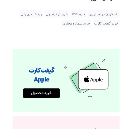
نقد کردن درآمد ارزی
خرید vps
خرید از ترندیول
پرداخت پی پال
خرید گیفت کارت
خرید شماره مجازی