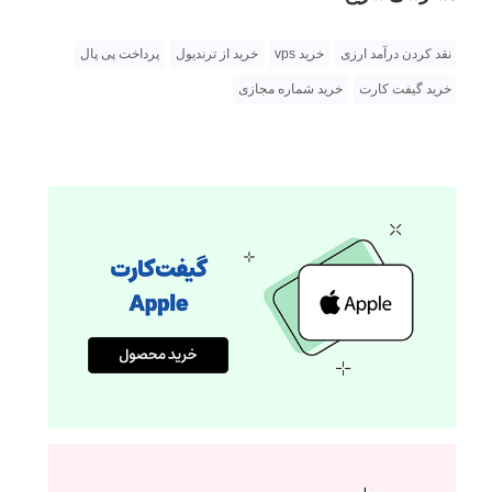
نقد کردن درآمد ارزی
خرید vps
خرید از ترندیول
پرداخت پی پال
خرید گیفت کارت
خرید شماره مجازی