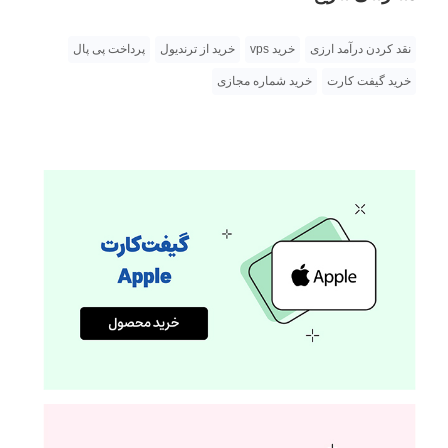
نقد کردن درآمد ارزی
خرید vps
خرید از ترندیول
پرداخت پی پال
خرید گیفت کارت
خرید شماره مجازی