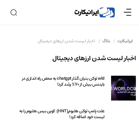
ایرانیکارت
بلاگ
اخبار لیست شدن ارزهای دیجیتال
اخبار لیست شدن ارزهای دیجیتال
wld توکن بنیان گذار chatgpt به محض راه اندازی در
بایننس بیش از 70% رشد کرد!
علت پامپ توکن هلیوم(HNT): کوین بیس هلیوم را به
لیست خود اضافه کرد!