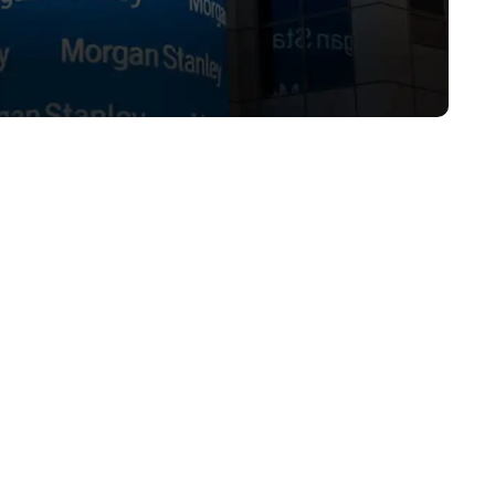
مورگان استنلی (Morgan Stanley)، یک بانک س
صندوق متمرکز نهادی ثبت نام کرده تا برترین دارایی دیجیتال را برای در ا
سرمایه‌گذاری‌ در ETF اسپات بیت کوین به صورت غیرمستقیم در معرض این دارایی دیجیتال قرار خواهند گرفت.
فهرست محتوا