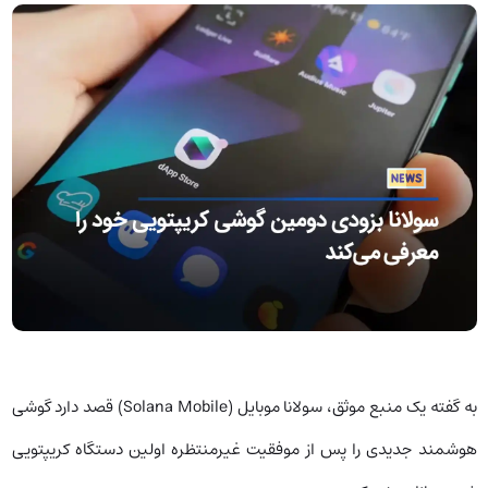
به گفته یک منبع موثق، سولانا موبایل (Solana Mobile) قصد دارد گوشی
هوشمند جدیدی را پس از موفقیت غیرمنتظره اولین دستگاه کریپتویی