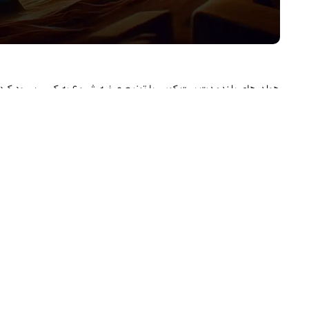
هولدرهای بلندمدت بیت کوین با توزیع عرضه شروع به کسب سود کرده‌اند
داشت.
در تاریخ ۷ مارس، دیلن لو کلر (Dylan LeClair)، تحلیلگر حوزه ارزهای دیجیتال، گزارش بلندی را از وضعیت فعلی بازار بیت کوین منتشر کرد.
او گفت:
توزیع عرضه (فروش و ارائه بیت کوین به بازار) آغاز شده است.
لو کلر در ادامه به چگونگی فروش هولدرهای بیت کوین با ظهور تازه‌واردان بازار،