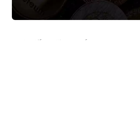
بیت‌کوین برای چهارمین باربه سطح مقاومت ۲۰۲۳ خود یعنی ۳۱٫۰۰۰ دلار رسید. ارزهای دیجیتال دیگر نیز در طول ۲۴ ساعت گذشته رشدهای
بیت‌کوین در سشن معاملاتی آسیا (توکیو) صبح دوشنبه به نزدیکی ۳۱٫۰۰۰ دلار رسید. این بالاترین سطح قیمتی به ثبت رسیده از ماه جولای
 دوباره برای افزایش قیمت و رشد بیش از پیش می‌دهند، تحلیلگرانی هم
مگین‌تری است.
آمارهای دیگر خبر از رشد BTC Dominance به ۵۲ درصد را می‌دهند که بالاترین سطح از آوریل ۲۰۲۱ است. افزایش قیمتی ۱۱٪ بیت‌کوین در طول
هفته گذشته باعث شده است که سرمایه‌گذاری ۴٫۶ میلیارد دلاری شرکت MicroStrategy براساس میانگین قیمتی خرید این شرکت پس از