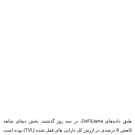
طبق داده‌های DeFiLlama، در سه روز گذشته، بخش دیفای شاهد کاهش
8 درصدی در ارزش کل دارایی های قفل شده (TVL) بوده است که به 40.31
میلیارد دلار رسیده است. این اتفاق پس از حمله مخرب به چندین استخر