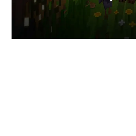
بنابر گزارش سایت دیمند‌سیج، در سال ۲۰۲۵، ماینکرافت با بیش‌از ۲۰۴ میلیون کاربر فعال ماهانه، همچنان یکی از محبوب‌ترین بازی‌های جهان
ف، شما را به خلق دنیاهای منحصربه‌فرد ترغیب می‌کند.
تند که توسط جامعه‌ خلاقی از بازیکنان طراحی می‌شوند؛ این نقشه‌ها
های پارکور، بقاء در شرایط سخت یا بازسازی مکان‌های واقعی. در سال
۲۰۲۶، مپ‌هایی مانند «Assassin’s Creep» با الهام از بازی‌های مخفی‌کاری، «Planet Impossible» با داستان بقاء در سیاره‌ای ناشناخته و
ت پرواز با Elytra را به چالش می‌کشد، توجه بسیاری از بازیکنان را جلب کرد. در ادامه، بهترین مپ های