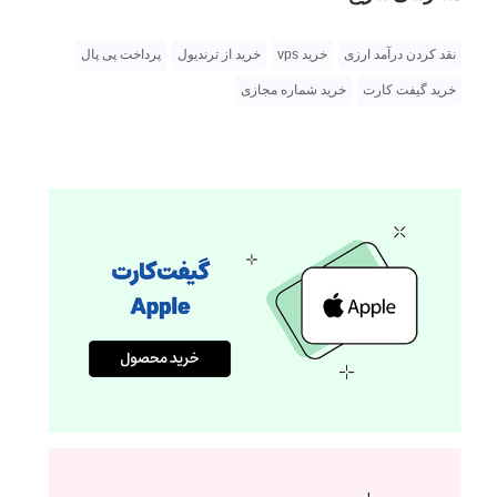
نقد کردن درآمد ارزی
خرید vps
خرید از ترندیول
پرداخت پی پال
خرید گیفت کارت
خرید شماره مجازی