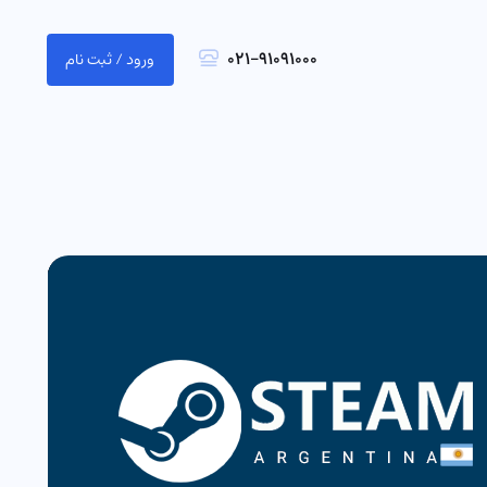
021-91091000
ورود / ثبت نام