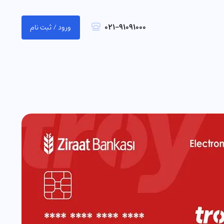
021-91091000
ورود / ثبت نام