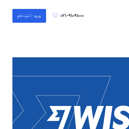
021-91091000
ورود / ثبت نام