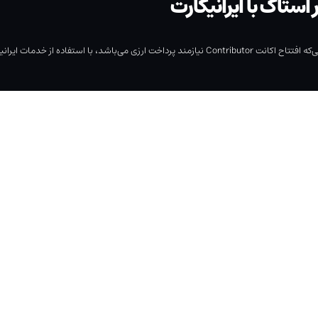
با خرید اکانت Contributor فروش عکس در این سایت امکان پذیر است‌. از آنجایی‌که افتتاح اکانت ributor
تحویل در 7 الی 10 روز
امکان نقد کردن درآمد
س
فروش عکس با
منا
ایرانیکارت