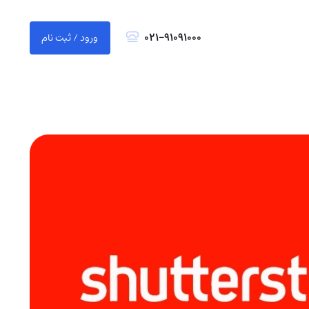
021-91091000
ورود / ثبت نام