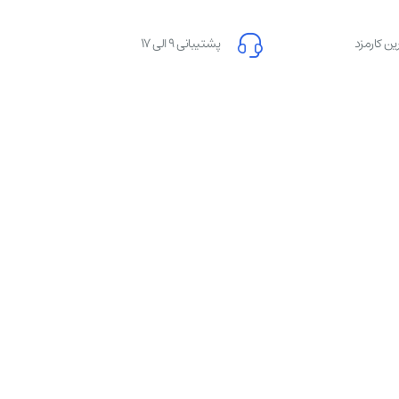
ن کارمزد
پشتیبانی 9 الی 17
ویدئوی معرفی ایرانیکارت