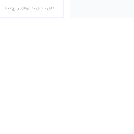
قابل تبدیل به ارزهای رایج دنیا
سوییفت
امنیت بالا با رمزگذاری اطلاعات
مدیریت 
تلگرام