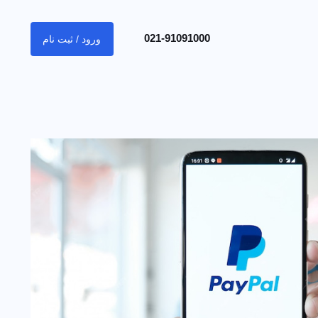
021-91091000
ورود / ثبت نام