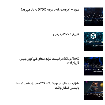
سود 100 درصدی که با عرضه DYDX به باد می‌رود؟
کریپتو دات کام در دبی
AVAX و SOL در لیست قراردادهای آتی کوین بیس
قرارگرفتند
طبق داده های درون شبکه؛ 536 میلیارد شیبا توسط
بایننس انتقال یافت
کوین بیس: کاربران BSV‌ ها را بفروشند، یا ما آن‌ها را